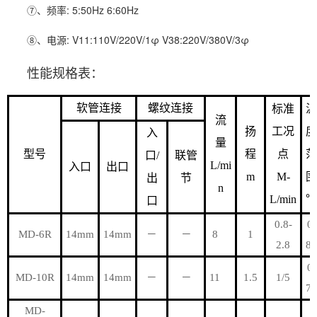
⑦、频率: 5:50Hz 6:60Hz
⑧、电源: V11:110V/220V/1φ V38:220V/380V/3φ
性能规格表：
软管连接
螺纹连接
标准
温
流
扬
工况
度
入
量
型号
程
点
范
口/
联管
L/mi
入口
出口
m
M-
围
出
节
n
L/min
℃
口
0.8-
0-
MD-6R
14mm
14mm
－
－
8
1
2.8
80
0-
MD-10R
14mm
14mm
－
－
11
1.5
1/5
70
MD-