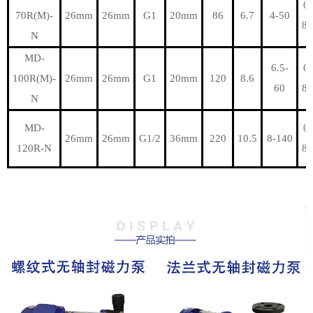
0-
70R(M)-
26mm
26mm
G1
20mm
86
6.7
4-50
80
N
MD-
6.5-
0-
100R(M)-
26mm
26mm
G1
20mm
120
8.6
60
80
N
MD-
0-
26mm
26mm
G1/2
36mm
220
10.5
8-140
120R-N
80