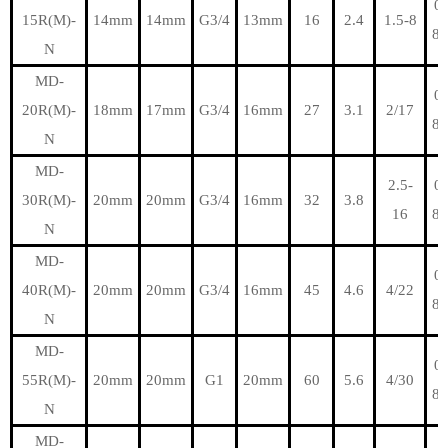
0-
15R(M)-
14mm
14mm
G3/4
13mm
16
2.4
1.5-8
80
N
MD-
0-
20R(M)-
18mm
17mm
G3/4
16mm
27
3.1
2/17
80
N
MD-
2.5-
0-
30R(M)-
20mm
20mm
G3/4
16mm
32
3.8
16
80
N
MD-
0-
40R(M)-
20mm
20mm
G3/4
16mm
45
4.6
4/22
80
N
MD-
0-
55R(M)-
20mm
20mm
G1
20mm
60
5.6
4/30
80
N
MD-