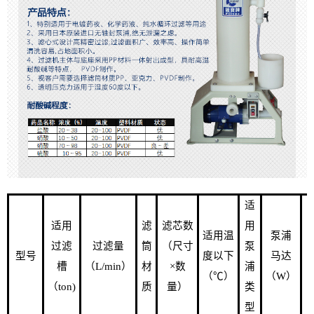
适
适用
滤
滤芯数
用
适用温
泵浦
过滤
过滤量
筒
（尺寸
泵
型号
度以下
马达
槽
（L/min）
材
×数
浦
（℃）
（W）
（ton)
质
量）
类
型