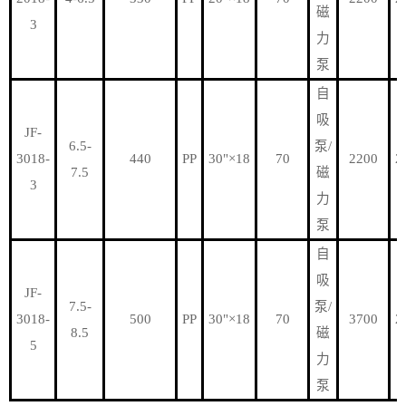
磁
3
力
泵
自
吸
JF-
6.5-
泵/
3018-
440
PP
30"×18
70
2200
2
7.5
磁
3
力
泵
自
吸
JF-
7.5-
泵/
3018-
500
PP
30"×18
70
3700
2
8.5
磁
5
力
泵