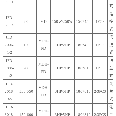
2001
式
活
JFD-
80
MD
150W/250W
150*450
1PCS
接
2004
式
JFD-
活
MDH-
2006-
150
1HP/2HP
180*450
1PCS
接
PD
1/2
式
JFD-
法
MDH-
3006-
200
1HP/2HP
180*810
1PCS
兰
PD
1/2
式
JFD-
法
MDH-
2018-
330-550
3HP/5HP
180*810
2/3PCS
兰
PD
3/5
式
JFD-
法
MDH-
3018-
450-600
3HP/5HP
180*810
2/3PCS
兰