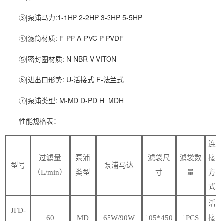
③|泵浦马力:1-1HP 2-2HP 3-3HP 5-5HP
④|滤筒材质: F-PP A-PVC P-PVDF
⑤|密封圈材质: N-NBR V-VITON
⑥|进出口形势: U-活接式 F-法兰式
⑦|泵浦类型: M-MD D-PD H=MDH
性能规格表：
连
过滤量
泵浦
滤袋尺
滤袋数
接
型号
泵浦马达
（L/min）
类型
寸
量
方
式
活
JFD-
60
MD
65W/90W
105*450
1PCS
接