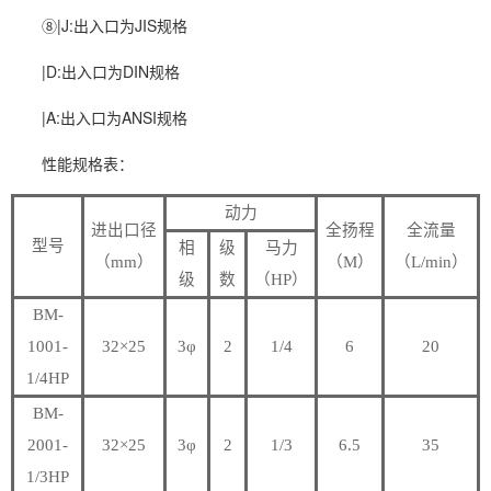
⑧|J:出入口为JIS规格
|D:出入口为DIN规格
|A:出入口为ANSI规格
性能规格表：
动力
进出口径
全扬程
全流量
型号
相
级
马力
（mm）
（M）
（L/min）
级
数
（HP）
BM-
1001-
32×25
3φ
2
1/4
6
20
1/4HP
BM-
2001-
32×25
3φ
2
1/3
6.5
35
1/3HP