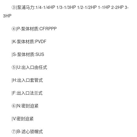
③|泵浦马力:1/4-1/4HP 1/3-1/3HP 1/2-1/2HP 1-1HP 2-2HP 3-
3HP
④|P-泵体材质:CFRPPP
|K-泵体材质:PVDF
|S-泵体材质:SUS
⑤|U:出入口由任式
|H:出入口套管式
|F:出入口法兰式
⑥|N:密封迫紧
|V:密封迫紧
⑦|B-滤心锁帽式