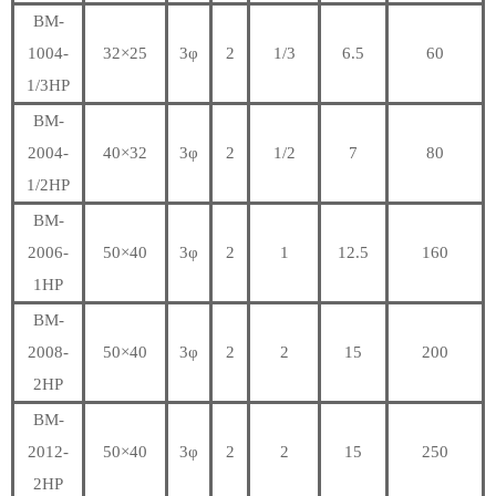
BM-
1004-
32×25
3φ
2
1/3
6.5
60
1/3HP
BM-
2004-
40×32
3φ
2
1/2
7
80
1/2HP
BM-
2006-
50×40
3φ
2
1
12.5
160
1HP
BM-
2008-
50×40
3φ
2
2
15
200
2HP
BM-
2012-
50×40
3φ
2
2
15
250
2HP