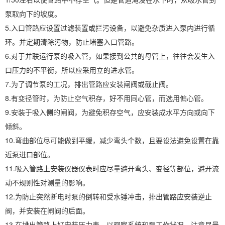
泵取向下的坡度。
5.入口管路应设置过滤装置或拦污设备，以避免杂质进入泵内进行循
环。并定期清除污物，防止堵塞入口管路。
6.对于并联运行泵的吸入管，如果接到公共的母管上，往往会发生入
口压力的不平衡，所以应采用立的进水管。
7.为了调节泵的工况，排出管路应安装闸阀或截止阀。
8.有变径管时，为防止空气积存，好不用同心管，而选用偏心管。
9.安装于吸入侧的闸阀，为避免积存空气，应安装成水平方向或向下
倾斜。
10.弯曲部位尽可能做到平缓，减少弯头个数，且要设法避免设置在靠
近泵进口部位。
11.吸入管路上安装仪器仪表时应尽量避开弯头、变径等部位，避开流
动不规则性对测量的影响。
12.为防止突然断电时泵的倒转和受水锤冲击，排出管路应安装逆止
阀，并安装在闸阀的后面。
13.在排出管路上好安装压力表，以观察系统和泵工作状况，注意尽量