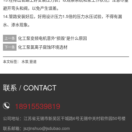
避开弯头和阀，以免产生误差。
14.管路安装好后，好用设计压力1.5倍的压力水压试验，不得有漏
水、渗水现象。
化工泵变频电机意外“损毁”是什么原因
上一条
化工泵氯离子腐蚀环境选材
下一条
本文标签： 水泵,管道
联系 / CONTACT
18915539819
公司地址：江苏省无锡市新吴区干城路6号无锡中关村软件园50号楼
联系邮箱：jszjinshuo@jsdubao.com